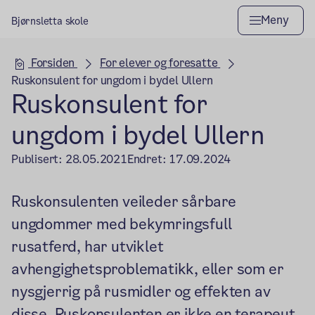
Meny
Bjørnsletta skole
Hovedseksjon
Forsiden
For elever og foresatte
Ruskonsulent for ungdom i bydel Ullern
Ruskonsulent for
ungdom i bydel Ullern
Publisert:
28.05.2021
Endret:
17.09.2024
Ruskonsulenten veileder sårbare
ungdommer med bekymringsfull
rusatferd, har utviklet
avhengighetsproblematikk, eller som er
nysgjerrig på rusmidler og effekten av
disse. Ruskonsulenten er ikke en terapeut