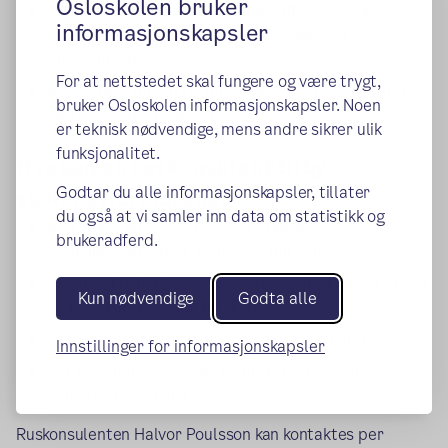
Osloskolen bruker
Motivere for annet behandlingstilbud og veilede
informasjonskapsler
ungdommen inn hvis dette er et ønske fra
ungdommen
For at nettstedet skal fungere og være trygt,
Bistå ungdommen i kommunikasjonen med foreldre,
bruker Osloskolen informasjonskapsler. Noen
skole eller hjelpeapparatet
er teknisk nødvendige, mens andre sikrer ulik
funksjonalitet.
Hva kan en ruskonsulent tilby
Godtar du alle informasjonskapsler, tillater
skolene/foreldrene:
du også at vi samler inn data om statistikk og
Bidra til å kartlegge rusutfordringer og
brukeradferd.
utviklingstendenser i ungdomsmiljøene
Rusundervisning og kompetanseoverføring for elever
Kun nødvendige
Godta alle
og på foreldremøter på skolene
Være sparringspartner og støtte for foreldre
Innstillinger for informasjonskapsler
Tar imot henvendelser fra brukere, pårørende og
samarbeidspartnere
Ruskonsulenten Halvor Poulsson kan kontaktes per