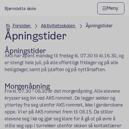
Meny
Bjørnsletta skole
Hovedseksjon
Forsiden
Aktivitetsskolen
Åpningstider
Åpningstider
Åpningstider
AKS har åpent mandag til fredag kl. 07.30 til kl.16.30, og
er stengt hele juli, på alle offentlige fridager og på alle
helligdager, samt på julaften og på nyttårsaften.
Morgenåpning
Fra kl. 07.30 - 08.30 er det morgenåpning. Alle elevene
krysser seg inn ved AKS rommet. De legger sekker og
yttertøy fra seg utenfor AKS rommet, ikke i garderobene
oppe. Vi er på AKS rommet frem til 08.15. Da stiller
elevene seg i kø og gjør seg klare for å gå ut på øvre å
stille seg opp i turrekker utenfor skolen så kontaktlærer