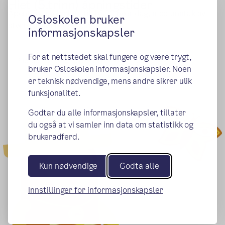
Hiet (5.trinn) åpningstider
Åpent fra skoleslutt til 16.30 hver dag, med unntak av
Osloskolen bruker
større utflukter og ferier.
informasjonskapsler
For at nettstedet skal fungere og være trygt,
Publisert:
21.06.2019
Endret:
30.12.2025
bruker Osloskolen informasjonskapsler. Noen
er teknisk nødvendige, mens andre sikrer ulik
funksjonalitet.
Godtar du alle informasjonskapsler, tillater
du også at vi samler inn data om statistikk og
brukeradferd.
Kun nødvendige
Godta alle
Innstillinger for informasjonskapsler