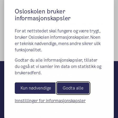
Osloskolen bruker
informasjonskapsler
Overgang til videregående skole
Viktig informasjon
For at nettstedet skal fungere og være trygt,
bruker Osloskolen informasjonskapsler. Noen
er teknisk nødvendige, mens andre sikrer ulik
funksjonalitet.
Godtar du alle informasjonskapsler, tillater
du også at vi samler inn data om statistikk og
Bjørnsletta skole
brukeradferd.
– en del av Osloskolen
Kun nødvendige
Godta alle
Besøks- og leveringsadresse:
Åsjordet 5, 0381 OSLO
Innstillinger for informasjonskapsler
Postadresse:
Oslo kommune, Utdanningsetaten,
Bjørnsletta skole, Postboks 6127