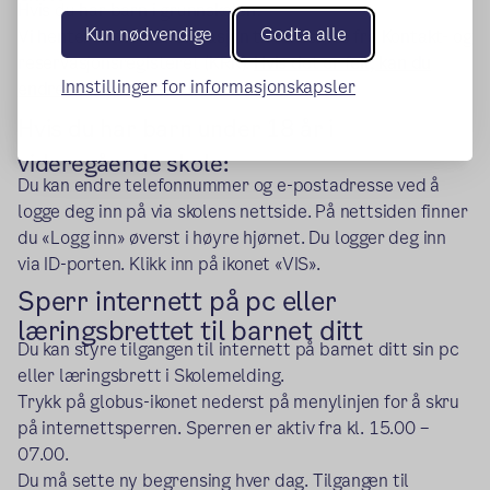
Hvis du har barn i grunnskolen:
Kun nødvendige
Godta alle
Vi henter kontaktinformasjon til foresatte fra Kontakt- og
reservasjonsregisteret (KRR).
Hvis det er feil, kan du
Innstillinger for informasjonskapsler
(ekstern lenke)
endre opplysningene her
.
Hvis du har barn under 18 år i
videregående skole:
Du kan endre telefonnummer og e-postadresse ved å
logge deg inn på via skolens nettside. På nettsiden finner
du «Logg inn» øverst i høyre hjørnet. Du logger deg inn
via ID-porten. Klikk inn på ikonet «VIS».
Sperr internett på pc eller
læringsbrettet til barnet ditt
Du kan styre tilgangen til internett på barnet ditt sin pc
eller læringsbrett i Skolemelding.
Trykk på globus-ikonet nederst på menylinjen for å skru
på internettsperren. Sperren er aktiv fra kl. 15.00 –
07.00.
Du må sette ny begrensing hver dag. Tilgangen til