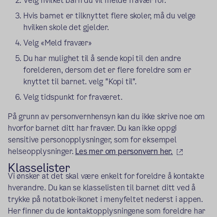
Velg hvilket barn du vil melde fravær for.
Hvis barnet er tilknyttet flere skoler, må du velge
hvilken skole det gjelder.
Velg «Meld fravær»
Du har mulighet til å sende kopi til den andre
forelderen, dersom det er flere foreldre som er
knyttet til barnet. velg "Kopi til".
Velg tidspunkt for fraværet.
På grunn av personvernhensyn kan du ikke skrive noe om
hvorfor barnet ditt har fravær. Du kan ikke oppgi
sensitive personopplysninger, som for eksempel
(ekstern 
helseopplysninger.
Les mer om personvern her.
Klasselister
Vi ønsker at det skal være enkelt for foreldre å kontakte
hverandre. Du kan se klasselisten til barnet ditt ved å
trykke på notatbok-ikonet i menyfeltet nederst i appen.
Her finner du de kontaktopplysningene som foreldre har