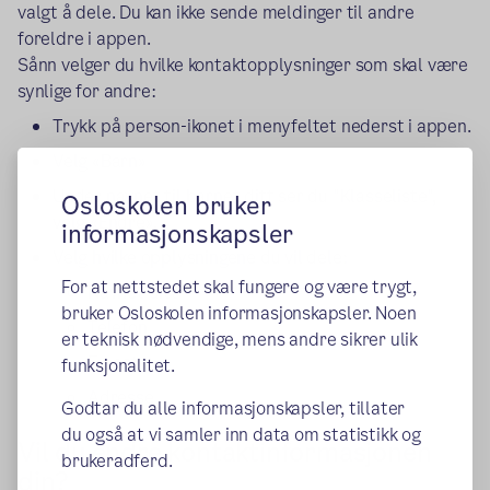
valgt å dele. Du kan ikke sende meldinger til andre
foreldre i appen.
Sånn velger du hvilke kontaktopplysninger som skal være
synlige for andre:
Trykk på person-ikonet i menyfeltet nederst i appen.
Velg «Barn»
Under navnet til barnet ditt ser du "Klasseliste",
Osloskolen bruker
velg «Endre».
informasjonskapsler
Velg hvilke opplysningene du vil dele:
For at nettstedet skal fungere og være trygt,
Navnet ditt
bruker Osloskolen informasjonskapsler. Noen
Telefon
er teknisk nødvendige, mens andre sikrer ulik
E-post
funksjonalitet.
Adresse
Godtar du alle informasjonskapsler, tillater
du også at vi samler inn data om statistikk og
Vil du endre kontaktinformasjonen
brukeradferd.
din?