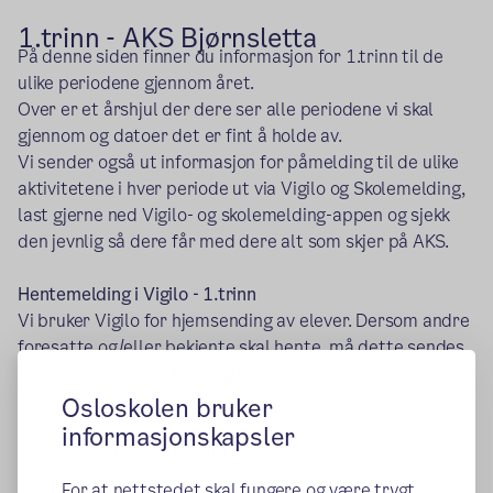
1.trinn - AKS Bjørnsletta
På denne siden finner du informasjon for 1.trinn til de
ulike periodene gjennom året.
Over er et årshjul der dere ser alle periodene vi skal
gjennom og datoer det er fint å holde av.
Vi sender også ut informasjon for påmelding til de ulike
aktivitetene i hver periode ut via Vigilo og Skolemelding,
last gjerne ned Vigilo- og skolemelding-appen og sjekk
den jevnlig så dere får med dere alt som skjer på AKS.
Hentemelding i Vigilo - 1.trinn
Vi bruker Vigilo for hjemsending av elever. Dersom andre
foresatte og/eller bekjente skal hente, må dette sendes
inn som hentemelding i Vigilo.
Osloskolen bruker
informasjonskapsler
Publisert:
10.06.2022
Endret:
05.08.2026
For at nettstedet skal fungere og være trygt,