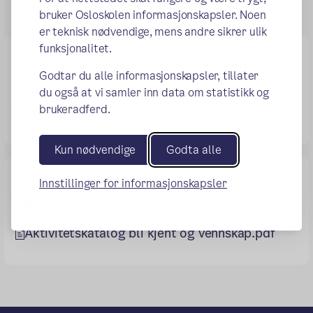
bruker Osloskolen informasjonskapsler. Noen
er teknisk nødvendige, mens andre sikrer ulik
funksjonalitet.
Periodeplan Bli kjent og vennskap
Godtar du alle informasjonskapsler, tillater
2026
du også at vi samler inn data om statistikk og
brukeradferd.
Periodeplan Bli kjent & Vennskap.pdf
Kun nødvendige
Godta alle
Aktivitetskatalog Bli kjent og
Innstillinger for informasjonskapsler
vennskap 2026
Aktivitetskatalog bli kjent og vennskap.pdf