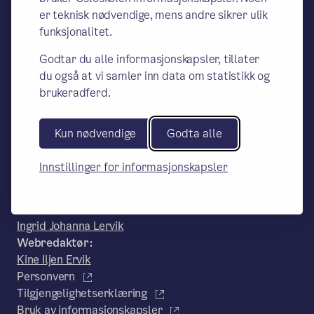
er teknisk nødvendige, mens andre sikrer ulik
– en del av Osloskolen
funksjonalitet.
Besøks- og leveringsadresse:
Åsjordet 5, 0381 OSLO
Godtar du alle informasjonskapsler, tillater
Postadresse:
du også at vi samler inn data om statistikk og
Oslo kommune, Utdanningsetaten,
brukeradferd.
Bjørnsletta skole, Postboks 6127
Etterstad, 0602 OSLO
Kun nødvendige
Godta alle
Telefon:
23 46 85 80
Innstillinger for informasjonskapsler
E-post:
postmottak.bjornsletta@osloskolen.no
Rektor
Ingrid Johanna Lervik
Webredaktør:
Kine Iljen Ervik
Personvern
Tilgjengelighetserklæring
Bruk av informasjonskapsler